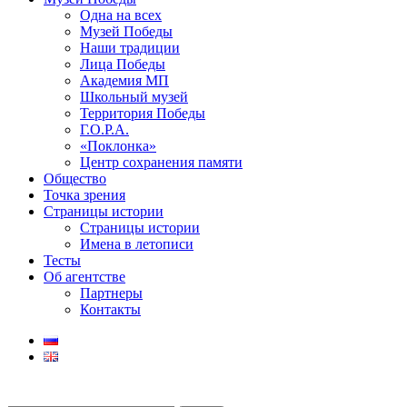
Одна на всех
Музей Победы
Наши традиции
Лица Победы
Академия МП
Школьный музей
Территория Победы
Г.О.Р.А.
«Поклонка»
Центр сохранения памяти
Общество
Точка зрения
Страницы истории
Страницы истории
Имена в летописи
Тесты
Об агентстве
Партнеры
Контакты