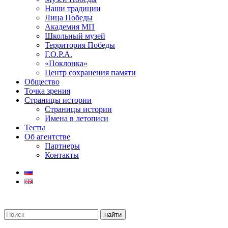
Наши традиции
Лица Победы
Академия МП
Школьный музей
Территория Победы
Г.О.Р.А.
«Поклонка»
Центр сохранения памяти
Общество
Точка зрения
Страницы истории
Страницы истории
Имена в летописи
Тесты
Об агентстве
Партнеры
Контакты