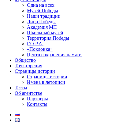
Одна на всех
Музей Победы
Наши традиции
Лица Победы
Академия МП
Школьный музей
Территория Победы
Г.О.Р.А.
«Поклонка»
Центр сохранения памяти
Общество
Точка зрения
Страницы истории
Страницы истории
Имена в летописи
Тесты
Об агентстве
Партнеры
Контакты