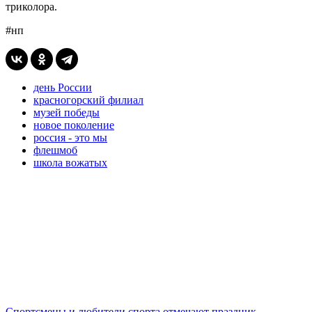
триколора.
#нп
день России
красногорский филиал
музей победы
новое поколение
россия - это мы
флешмоб
школа вожатых
Спортсмены и любители спорта отмечают праздник