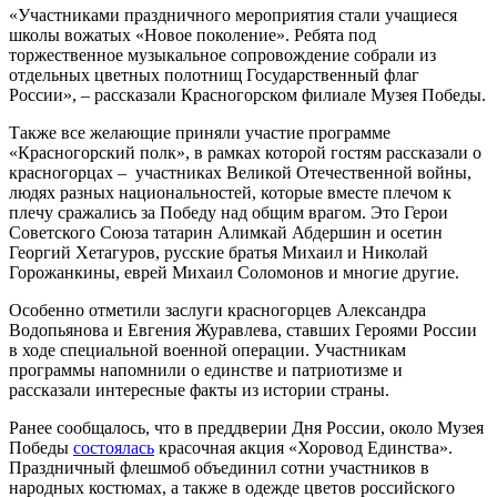
«Участниками праздничного мероприятия стали учащиеся
школы вожатых «Новое поколение». Ребята под
торжественное музыкальное сопровождение собрали из
отдельных цветных полотнищ Государственный флаг
России», – рассказали Красногорском филиале Музея Победы.
Также все желающие приняли участие программе
«Красногорский полк», в рамках которой гостям рассказали о
красногорцах – участниках Великой Отечественной войны,
людях разных национальностей, которые вместе плечом к
плечу сражались за Победу над общим врагом. Это Герои
Советского Союза татарин Алимкай Абдершин и осетин
Георгий Хетагуров, русские братья Михаил и Николай
Горожанкины, еврей Михаил Соломонов и многие другие.
Особенно отметили заслуги красногорцев Александра
Водопьянова и Евгения Журавлева, ставших Героями России
в ходе специальной военной операции. Участникам
программы напомнили о единстве и патриотизме и
рассказали интересные факты из истории страны.
Ранее сообщалось, что в преддверии Дня России, около Музея
Победы
состоялась
красочная акция «Хоровод Единства».
Праздничный флешмоб объединил сотни участников в
народных костюмах, а также в одежде цветов российского