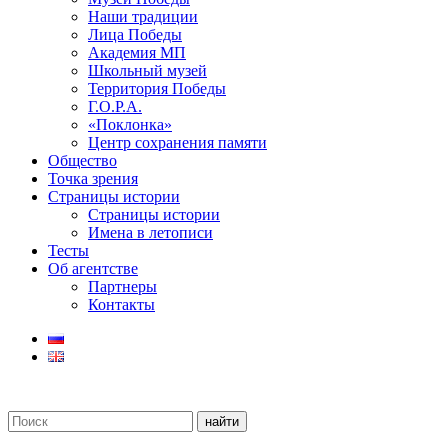
Наши традиции
Лица Победы
Академия МП
Школьный музей
Территория Победы
Г.О.Р.А.
«Поклонка»
Центр сохранения памяти
Общество
Точка зрения
Страницы истории
Страницы истории
Имена в летописи
Тесты
Об агентстве
Партнеры
Контакты