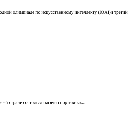
дной олимпиаде по искусственному интеллекту (IOAI)и третий 
сей стране состоятся тысячи спортивных...