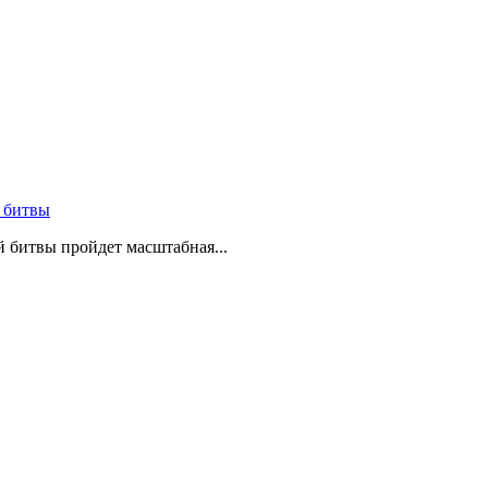
 битвы
й битвы пройдет масштабная...