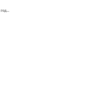
год...