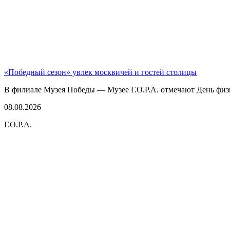
«Победный сезон» увлек москвичей и гостей столицы
В филиале Музея Победы — Музее Г.О.Р.А. отмечают День физк
08.08.2026
Г.О.Р.А.