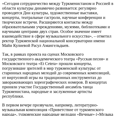
«Сегодня сотрудничество между Туркменистаном и Россией в
области культуры динамично развивается: регулярно
проводятся Дни культуры, художественные выставки,
концерты, театральные гастроли, научные конференции и
творческие встречи. Расширяются контакты между
образовательными учреждениями, музеями, библиотеками и
научными центрами двух стран. Особое значение имеет
взаимодействие в сфере музыкального искусства», – отметил
ректор Туркменской национальной консерватории имени
Майи Кулиевой Расул Амангельдыев.
Так, в рамках проекта на сценах Московского
государственного академического театра «Русская песня» и
Московского театра «Et Cetera» прошли концерты,
погрузившие зрителей в мир туркменской культуры: от
старинных народных мелодий до современных композиций,
от виртуозной игры на традиционных инструментах до
завораживающих хореографических номеров. В концертах
приняли участие Государственный ансамбль танца
Туркменистана, народные и заслуженные артисты
республики.
В первом вечере прозвучали, например, литературно-
музыкальная композиция «Приветствие от туркменского
народа», туркменские народные мелодии «Вечные» («Музыка