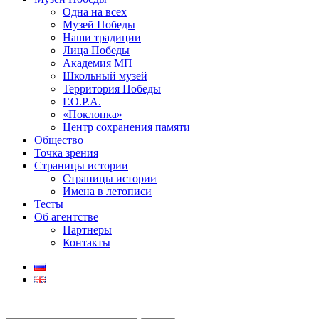
Одна на всех
Музей Победы
Наши традиции
Лица Победы
Академия МП
Школьный музей
Территория Победы
Г.О.Р.А.
«Поклонка»
Центр сохранения памяти
Общество
Точка зрения
Страницы истории
Страницы истории
Имена в летописи
Тесты
Об агентстве
Партнеры
Контакты