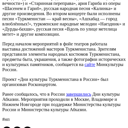
вечности») и «Старинная переправа», ария Гариба из оперы
«Шасенем и Гариб», русская народная песня «Калинка» и
другие произведения. Во втором концерте были исполнены
песни «Туркменистан — край весны», «Ашхабад — город
влюблённых!», туркменские народные мелодии «Наездник» и
«Дурды-бахши», русская песня «Вдоль по улице метелица
метет» и другие композиции.
Перед началом мероприятий в фойе театров работала
выставка достижений мастеров Туркменистана. Зрителям
представили элементы народных костюмов Туркменистана,
предметы быта, украшения, а также фотографии исторических
и культурных памятников, сообщается на
сайте
Минкультуры
России.
Проект «Дни культуры Туркменистана в России» был
организован Росконцертом.
Ранее сообщалось, что в России
завершились
Дни культуры
Абхазии. Мероприятия проходили в Москве, Владимире и
Нижнем Новгороде при поддержке Министерства культуры
России и Министерства культуры Абхазии.
#нп