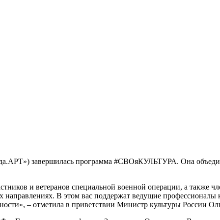
да.АРТ») завершилась программа #СВОяКУЛЬТУРА. Она объедини
астников и ветеранов специальной военной операции, а также чл
их направлениях. В этом вас поддержат ведущие профессионалы 
ожности», – отметила в приветствии Министр культуры России О