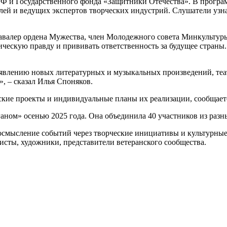
 и Государственного фонда «Защитники Отечества». В программ
елей и ведущих экспертов творческих индустрий. Слушатели уз
кавалер ордена Мужества, член Молодежного совета Минкульту
ческую правду и прививать ответственность за будущее страны.
оявлению новых литературных и музыкальных произведений, теа
, – сказал Илья Споняков.
ские проекты и индивидуальные планы их реализации, сообщает
м» осенью 2025 года. Она объединила 40 участников из разны
 осмысление событий через творческие инициативы и культурны
исты, художники, представители ветеранского сообщества.