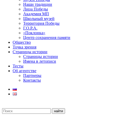
Наши традиции
Лица Победы
Академия МП
Школьный музей
Территория Победы
Г.О.Р.А.
«Поклонка»
Центр сохранения памяти
Общество
Точка зрения
Страницы истории
Страницы истории
Имена в летописи
Тесты
Об агентстве
Партнеры
Контакты