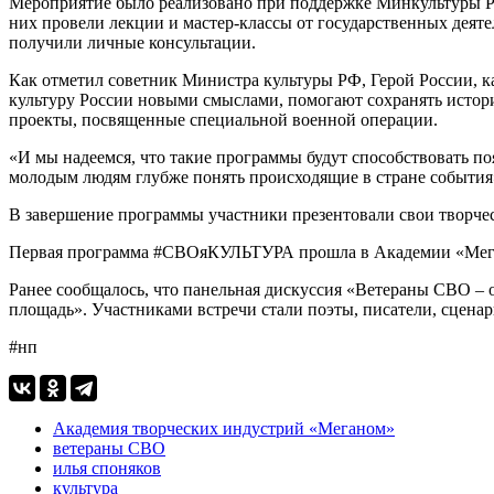
Мероприятие было реализовано при поддержке Минкультуры РФ
них провели лекции и мастер-классы от государственных деят
получили личные консультации.
Как отметил советник Министра культуры РФ, Герой России, 
культуру России новыми смыслами, помогают сохранять истори
проекты, посвященные специальной военной операции.
«И мы надеемся, что такие программы будут способствовать п
молодым людям глубже понять происходящие в стране события»
В завершение программы участники презентовали свои творче
Первая программа #СВОяКУЛЬТУРА прошла в Академии «Мегано
Ранее сообщалось, что панельная дискуссия «Ветераны СВО –
площадь». Участниками встречи стали поэты, писатели, сценар
#нп
Академия творческих индустрий «Меганом»
ветераны СВО
илья споняков
культура