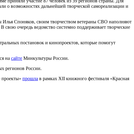
е приняли участие 87 человек из 39 регионов страны. Для
нали о возможностях дальнейшей творческой самореализации и
ры Илья Споняков, своим творчеством ветераны СВО наполняют
 В свою очередь ведомство системно поддерживает творческие
тральных постановок и кинопроектов, которые помогут
ся на
сайте
Минкультуры России.
х регионов России.
е проекты»
прошла
в рамках XII книжного фестиваля «Красная