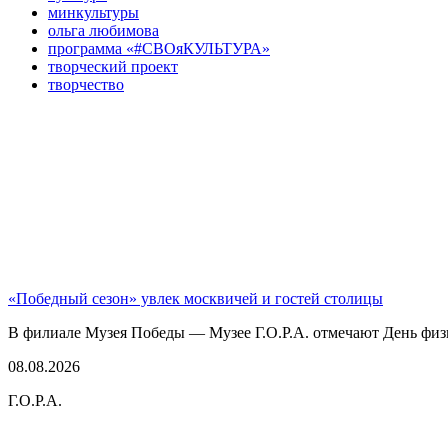
минкультуры
ольга любимова
программа «#СВОяКУЛЬТУРА»
творческий проект
творчество
«Победный сезон» увлек москвичей и гостей столицы
В филиале Музея Победы — Музее Г.О.Р.А. отмечают День физк
08.08.2026
Г.О.Р.А.