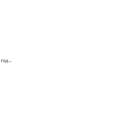
год...