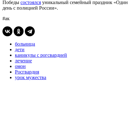
Победы
состоялся
уникальный семейный праздник «Один
день с полицией России».
#ак
больница
дети
каникулы с рогсвардией
лечение
омон
Росгвардия
урок мужества