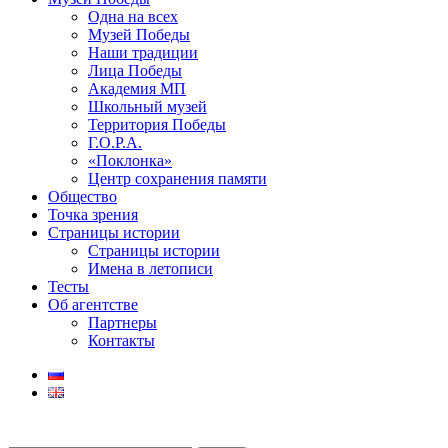
Одна на всех
Музей Победы
Наши традиции
Лица Победы
Академия МП
Школьный музей
Территория Победы
Г.О.Р.А.
«Поклонка»
Центр сохранения памяти
Общество
Точка зрения
Страницы истории
Страницы истории
Имена в летописи
Тесты
Об агентстве
Партнеры
Контакты