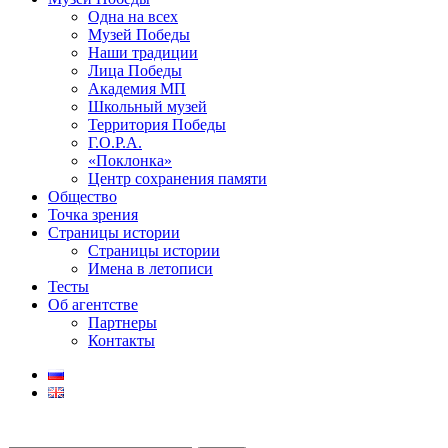
Одна на всех
Музей Победы
Наши традиции
Лица Победы
Академия МП
Школьный музей
Территория Победы
Г.О.Р.А.
«Поклонка»
Центр сохранения памяти
Общество
Точка зрения
Страницы истории
Страницы истории
Имена в летописи
Тесты
Об агентстве
Партнеры
Контакты