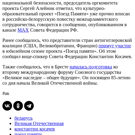
национальной безопасности, председатель оргкомитета
проекта Сергей Алейник отметил, что культурно-
образовательный проект «Поезд Памяти» уже прочно вписан
в российско-белорусскую повестку межпарламентского
сотрудничества, говорится в сообщении, опубликованном в
канале
MAX
Совета Федерации РФ.
Ранее сообщалось, что представители стран антигитлеровской
коалиции (США, Великобритании, Франции)
примут участие
в юбилейном сезоне проекта «Поезд памяти». Об этом
сообщил вице-спикер Совета Федерации Константин Косачев.
Также сообщалось, что в Бресте
началась подготовка
ко
второму международному форуму Союзного государства
«Великое наследие – общее будущее». Он посвящен 85-летию
со дня начала Великой Отечественной войны.
#ак
беларусь
Великая Отечественная
константин косачев
поезд памяти