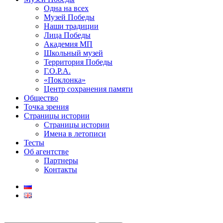
Одна на всех
Музей Победы
Наши традиции
Лица Победы
Академия МП
Школьный музей
Территория Победы
Г.О.Р.А.
«Поклонка»
Центр сохранения памяти
Общество
Точка зрения
Страницы истории
Страницы истории
Имена в летописи
Тесты
Об агентстве
Партнеры
Контакты