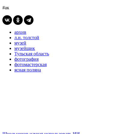
#ак
архив
л.н. толстой
музей
музейщик
Тульская область
фотография
фотомастерская
ясная поляна
Школьников научат использовать ИИ