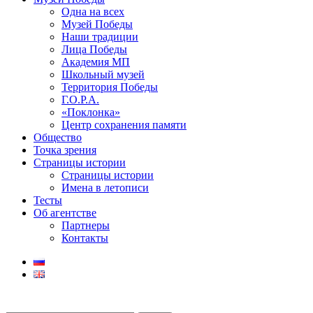
Одна на всех
Музей Победы
Наши традиции
Лица Победы
Академия МП
Школьный музей
Территория Победы
Г.О.Р.А.
«Поклонка»
Центр сохранения памяти
Общество
Точка зрения
Страницы истории
Страницы истории
Имена в летописи
Тесты
Об агентстве
Партнеры
Контакты