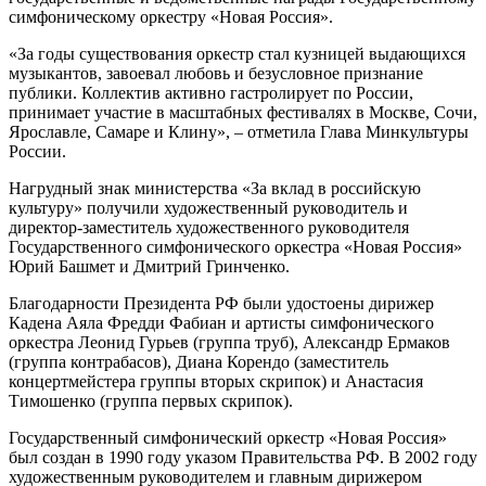
симфоническому оркестру «Новая Россия».
«За годы существования оркестр стал кузницей выдающихся
музыкантов, завоевал любовь и безусловное признание
публики. Коллектив активно гастролирует по России,
принимает участие в масштабных фестивалях в Москве, Сочи,
Ярославле, Самаре и Клину», – отметила Глава Минкультуры
России.
Нагрудный знак министерства «За вклад в российскую
культуру» получили художественный руководитель и
директор-заместитель художественного руководителя
Государственного симфонического оркестра «Новая Россия»
Юрий Башмет и Дмитрий Гринченко.
Благодарности Президента РФ были удостоены дирижер
Кадена Аяла Фредди Фабиан и артисты симфонического
оркестра Леонид Гурьев (группа труб), Александр Ермаков
(группа контрабасов), Диана Корендо (заместитель
концертмейстера группы вторых скрипок) и Анастасия
Тимошенко (группа первых скрипок).
Государственный симфонический оркестр «Новая Россия»
был создан в 1990 году указом Правительства РФ. В 2002 году
художественным руководителем и главным дирижером