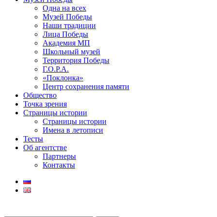
Одна на всех
Музей Победы
Наши традиции
Лица Победы
Академия МП
Школьный музей
Территория Победы
Г.О.Р.А.
«Поклонка»
Центр сохранения памяти
Общество
Точка зрения
Страницы истории
Страницы истории
Имена в летописи
Тесты
Об агентстве
Партнеры
Контакты