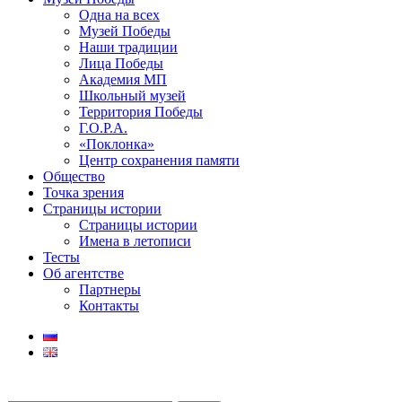
Одна на всех
Музей Победы
Наши традиции
Лица Победы
Академия МП
Школьный музей
Территория Победы
Г.О.Р.А.
«Поклонка»
Центр сохранения памяти
Общество
Точка зрения
Страницы истории
Страницы истории
Имена в летописи
Тесты
Об агентстве
Партнеры
Контакты