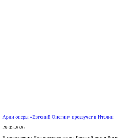
Арии оперы «Евгений Онегин» прозвучат в Италии
29.05.2026
В преддверии Дня русского языка Русский дом в Риме