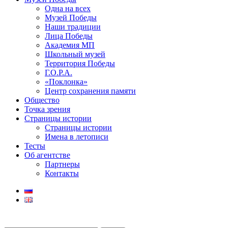
Одна на всех
Музей Победы
Наши традиции
Лица Победы
Академия МП
Школьный музей
Территория Победы
Г.О.Р.А.
«Поклонка»
Центр сохранения памяти
Общество
Точка зрения
Страницы истории
Страницы истории
Имена в летописи
Тесты
Об агентстве
Партнеры
Контакты