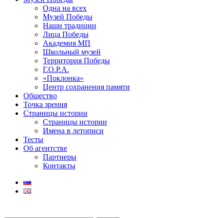
Одна на всех
Музей Победы
Наши традиции
Лица Победы
Академия МП
Школьный музей
Территория Победы
Г.О.Р.А.
«Поклонка»
Центр сохранения памяти
Общество
Точка зрения
Страницы истории
Страницы истории
Имена в летописи
Тесты
Об агентстве
Партнеры
Контакты