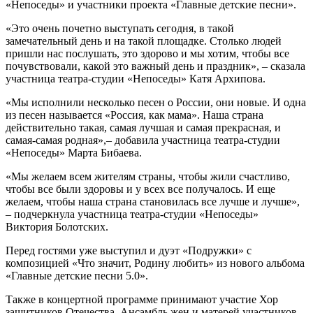
«Непоседы» и участники проекта «Главные детские песни».
«Это очень почетно выступать сегодня, в такой
замечательный день и на такой площадке. Столько людей
пришли нас послушать, это здорово и мы хотим, чтобы все
почувствовали, какой это важный день и праздник», – сказала
участница театра-студии «Непоседы» Катя Архипова.
«Мы исполнили несколько песен о России, они новые. И одна
из песен называется «Россия, как мама». Наша страна
действительно такая, самая лучшая и самая прекрасная, и
самая-самая родная»,– добавила участница театра-студии
«Непоседы» Марта Бибаева.
«Мы желаем всем жителям страны, чтобы жили счастливо,
чтобы все были здоровы и у всех все получалось. И еще
желаем, чтобы наша страна становилась все лучше и лучше»,
– подчеркнула участница театра-студии «Непоседы»
Виктория Болотских.
Перед гостями уже выступил и дуэт «Подружки» с
композицией «Что значит, Родину любить» из нового альбома
«Главные детские песни 5.0».
Также в концертной программе принимают участие Хор
защитников Отечества, Ансамбль жен и матерей участников