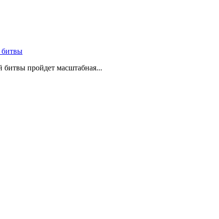
 битвы
й битвы пройдет масштабная...