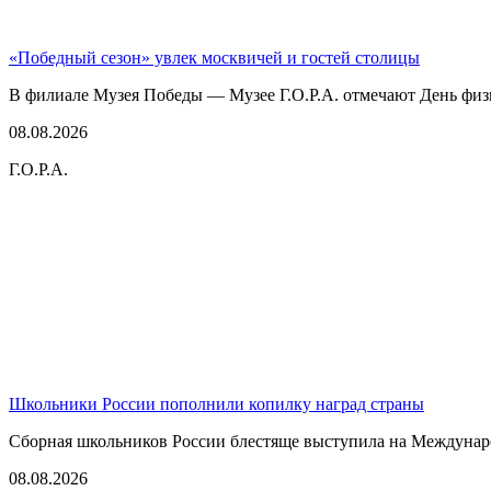
«Победный сезон» увлек москвичей и гостей столицы
В филиале Музея Победы — Музее Г.О.Р.А. отмечают День физк
08.08.2026
Г.О.Р.А.
Школьники России пополнили копилку наград страны
Сборная школьников России блестяще выступила на Междунаро
08.08.2026