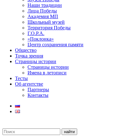
Наши традиции
Лица Победы
Академия МП
Школьный музей
Территория Победы
Г.О.Р.А.
«Поклонка»
Центр сохранения памяти
Общество
Точка зрения
Страницы истории
Страницы истории
Имена в летописи
Тесты
Об агентстве
Партнеры
Контакты