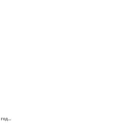
год...