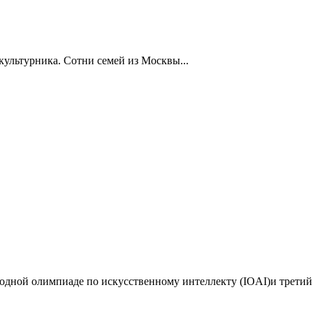
ультурника. Сотни семей из Москвы...
дной олимпиаде по искусственному интеллекту (IOAI)и третий 