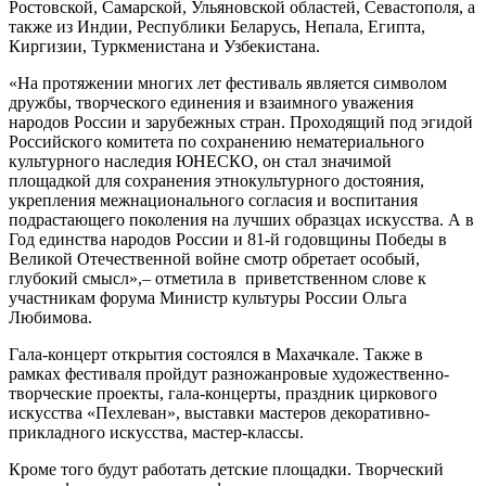
Ростовской, Самарской, Ульяновской областей, Севастополя, а
также из Индии, Республики Беларусь, Непала, Египта,
Киргизии, Туркменистана и Узбекистана.
«На протяжении многих лет фестиваль является символом
дружбы, творческого единения и взаимного уважения
народов России и зарубежных стран. Проходящий под эгидой
Российского комитета по сохранению нематериального
культурного наследия ЮНЕСКО, он стал значимой
площадкой для сохранения этнокультурного достояния,
укрепления межнационального согласия и воспитания
подрастающего поколения на лучших образцах искусства. А в
Год единства народов России и 81-й годовщины Победы в
Великой Отечественной войне смотр обретает особый,
глубокий смысл»,– отметила в приветственном слове к
участникам форума Министр культуры России Ольга
Любимова.
Гала-концерт открытия состоялся в Махачкале. Также в
рамках фестиваля пройдут разножанровые художественно-
творческие проекты, гала-концерты, праздник циркового
искусства «Пехлеван», выставки мастеров декоративно-
прикладного искусства, мастер-классы.
Кроме того будут работать детские площадки. Творческий