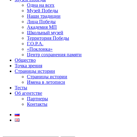
Одна на всех
Музей Победы
Наши традиции
Лица Победы
Академия МП
Школьный музей
Территория Победы
Г.О.Р.А.
«Поклонка»
Центр сохранения памяти
Общество
Точка зрения
Страницы истории
Страницы истории
Имена в летописи
Тесты
Об агентстве
Партнеры
Контакты