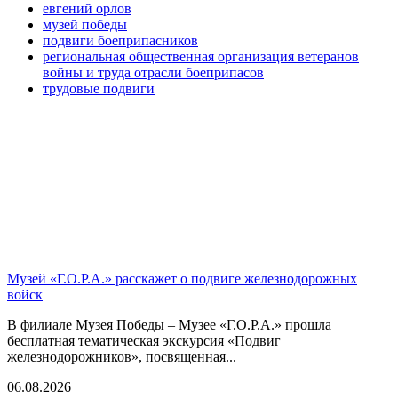
евгений орлов
музей победы
подвиги боеприпасников
региональная общественная организация ветеранов
войны и труда отрасли боеприпасов
трудовые подвиги
Музей «Г.О.Р.А.» расскажет о подвиге железнодорожных
войск
В филиале Музея Победы – Музее «Г.О.Р.А.» прошла
бесплатная тематическая экскурсия «Подвиг
железнодорожников», посвященная...
06.08.2026