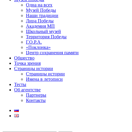
Одна на всех
Музей Победы
Наши традиции
Лица Победы
Академия МП
Школьный музей
Территория Победы
Г.О.Р.А.
«Поклонка»
Центр сохранения памяти
Общество
Точка зрения
Страницы истории
Страницы истории
Имена в летописи
Тесты
Об агентстве
Партнеры
Контакты