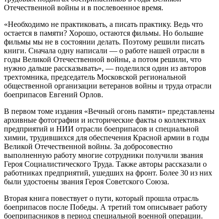
Отечественной войны и в послевоенное время.
«Необходимо не практиковать, а писать практику. Ведь что
остается в памяти? Хорошо, остаются фильмы. Но большие
фильмы мы не в состоянии делать. Поэтому решили писать
книги. Сначала одну написали — о работе нашей отрасли в
годы Великой Отечественной войны, а потом решили, что
нужно дальше рассказывать», — поделился один из авторов
трехтомника, председатель Московской региональной
общественной организации ветеранов войны и труда отрасли
боеприпасов Евгений Орлов.
В первом томе издания «Вечный огонь памяти» представлены
архивные фотографии и исторические факты о коллективах
предприятий и НИИ отрасли боеприпасов и специальной
химии, трудившихся для обеспечения Красной армии в годы
Великой Отечественной войны. За добросовестно
выполненную работу многие сотрудники получили звания
Героя Социалистического Труда. Также авторы рассказали о
работниках предприятий, ушедших на фронт. Более 30 из них
были удостоены звания Героя Советского Союза.
Вторая книга повествует о пути, который прошла отрасль
боеприпасов после Победы. А третий том описывает работу
боеприпасников в период специальной военной операции.