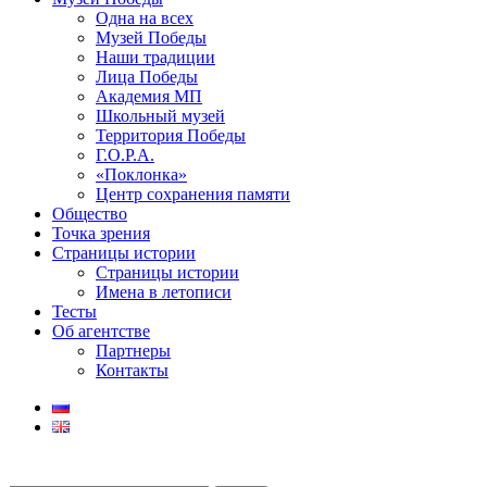
Одна на всех
Музей Победы
Наши традиции
Лица Победы
Академия МП
Школьный музей
Территория Победы
Г.О.Р.А.
«Поклонка»
Центр сохранения памяти
Общество
Точка зрения
Страницы истории
Страницы истории
Имена в летописи
Тесты
Об агентстве
Партнеры
Контакты