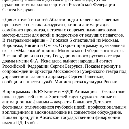
руководством народного артиста Российской Федерации
Сергея Безрукова.
«Для жителей и гостей Абхазии подготовлена насыщенная
программа: спектакли-лауреаты, кино и анимация для
семейного просмотра, встречи с современными авторами,
мастер-классы для детей и подростков от ведущих педагогов.
В театральной афише – 7 показов 5 спектаклей из Москвы,
Воронежа, Нягани и Омска. Откроет программу музыкальная
сказка «Маленький принц» Московского Губернского театра.
В главной роли на сцену Государственного русского театра
драмы имени Ф.А. Искандера выйдет народный артист
Российской Федерации Сергей Безруков. Показы пройдут в
сопровождении оркестра Московского Губернского театра под
управлением главного дирижера Сергея Пащенко», –
сообщили в пресс-службе Министерства культуры России.
В программах «БДФ Кино» и «БДФ Анимация» – бесплатные
показы для всей семьи. Зрителей ждут художественные и
анимационные фильмы – лауреаты Большого Детского
фестиваля, отличающиеся глубокой идеей, профессиональным
воплощением и вдохновляющие на совместное обсуждение.
Показы пройдут в Абхазской государственной филармонии
имени Р.Д. Гумба.