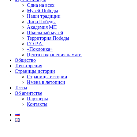
Одна на всех
Музей Победы
Наши традиции
Лица Победы
Академия МП
Школьный музей
Территория Победы
Г.О.Р.А.
«Поклонка»
Центр сохранения памяти
Общество
Точка зрения
Страницы истории
Страницы истории
Имена в летописи
Тесты
Об агентстве
Партнеры
Контакты