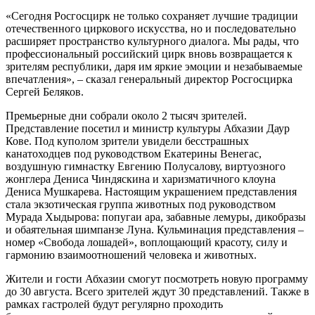
«Сегодня Росгосцирк не только сохраняет лучшие традиции
отечественного циркового искусства, но и последовательно
расширяет пространство культурного диалога. Мы рады, что
профессиональный российский цирк вновь возвращается к
зрителям республики, даря им яркие эмоции и незабываемые
впечатления», – сказал генеральный директор Росгосцирка
Сергей Беляков.
Премьерные дни собрали около 2 тысяч зрителей.
Представление посетил и министр культуры Абхазии Даур
Кове. Под куполом зрители увидели бесстрашных
канатоходцев под руководством Екатерины Венегас,
воздушную гимнастку Евгению Полусалову, виртуозного
жонглера Дениса Чиндяскина и харизматичного клоуна
Дениса Мушкарева. Настоящим украшением представления
стала экзотическая группа животных под руководством
Мурада Хыдырова: попугаи ара, забавные лемуры, дикобразы
и обаятельная шимпанзе Луна. Кульминация представления –
номер «Свобода лошадей», воплощающий красоту, силу и
гармонию взаимоотношений человека и животных.
Жители и гости Абхазии смогут посмотреть новую программу
до 30 августа. Всего зрителей ждут 30 представлений. Также в
рамках гастролей будут регулярно проходить