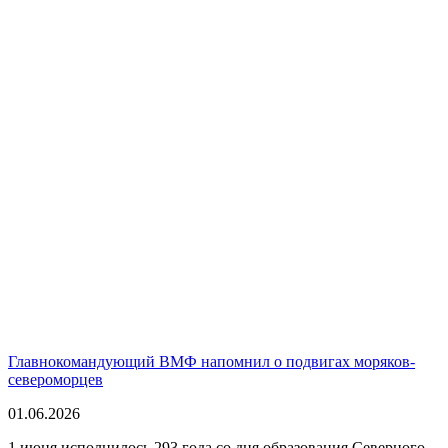
Главнокомандующий ВМФ напомнил о подвигах моряков-
североморцев
01.06.2026
1 июня исполнилось 293 года со дня образования Северного