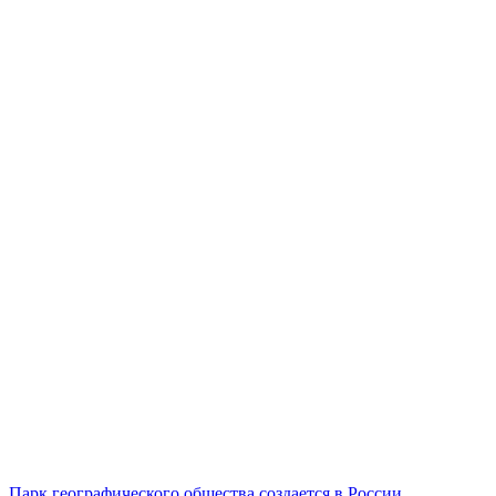
Парк географического общества создается в России