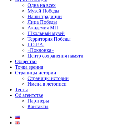
Одна на всех
Музей Победы
Наши традиции
Лица Победы
Академия МП
Школьный музей
Территория Победы
Г.О.Р.А.
«Поклонка»
Центр сохранения памяти
Общество
Точка зрения
Страницы истории
Страницы истории
Имена в летописи
Тесты
Об агентстве
Партнеры
Контакты