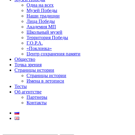
Одна на всех
Музей Победы
Наши традиции
Лица Победы
Академия МП
Школьный музей
Территория Победы
Г.О.Р.А.
«Поклонка»
Центр сохранения памяти
Общество
Точка зрения
Страницы истории
Страницы истории
Имена в летописи
Тесты
Об агентстве
Партнеры
Контакты