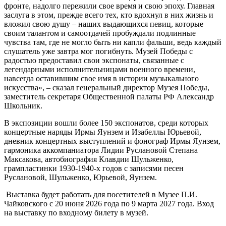
фронте, надолго пережили свое время и свою эпоху. Главная
заслуга в этом, прежде всего тех, кто вдохнул в них жизнь и
вложил свою душу – наших выдающихся певиц, которые
своим талантом и самоотдачей пробуждали подлинные
чувства там, где не могло быть ни капли фальши, ведь каждый
слушатель уже завтра мог погибнуть. Музей Победы с
радостью предоставил свои экспонаты, связанные с
легендарными исполнительницами военного времени,
навсегда оставившим свое имя в истории музыкального
искусства», – сказал генеральный директор Музея Победы,
заместитель секретаря Общественной палаты РФ Александр
Школьник.
В экспозиции вошли более 150 экспонатов, среди которых
концертные наряды Ирмы Яунзем и Изабеллы Юрьевой,
дневник концертных выступлений и фонограф Ирмы Яунзем,
гармоника аккомпаниатора Лидии Руслановой Степана
Максакова, автобиография Клавдии Шульженко,
грампластинки 1930-1940-х годов с записями песен
Руслановой, Шульженко, Юрьевой, Яунзем.
Выставка будет работать для посетителей в Музее П.И.
Чайковского с 20 июня 2026 года по 9 марта 2027 года. Вход
на выставку по входному билету в музей.