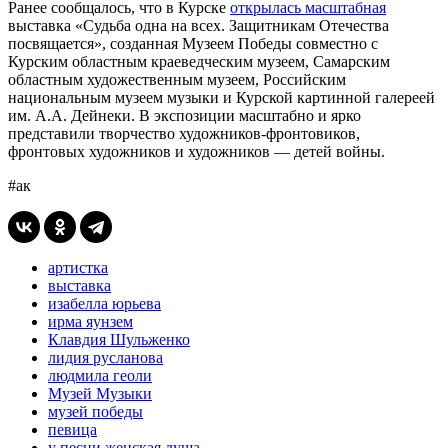
Ранее сообщалось, что в Курске
открылась масштабная
выставка «Судьба одна на всех. Защитникам Отечества
посвящается», созданная Музеем Победы совместно с
Курским областным краеведческим музеем, Самарским
областным художественным музеем, Российским
национальным музеем музыки и Курской картинной галереей
им. А.А. Дейнеки. В экспозиции масштабно и ярко
представили творчество художников-фронтовиков,
фронтовых художников и художников — детей войны.
#ак
артистка
выставка
изабелла юрьева
ирма яунзем
Клавдия Шульженко
лидия русланова
людмила геоли
Музей Музыки
музей победы
певица
у песни женская душа