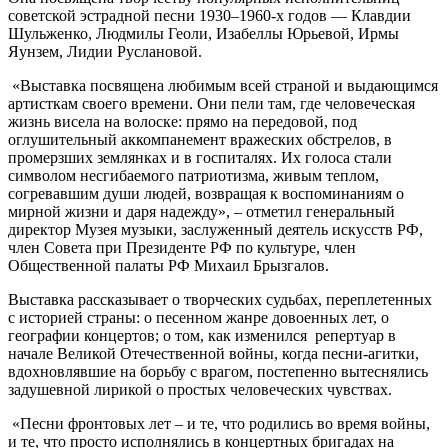
советской эстрадной песни 1930–1960-х годов — Клавдии
Шульженко, Людмилы Геоли, Изабеллы Юрьевой, Ирмы
Яунзем, Лидии Руслановой.
«Выставка посвящена любимым всей страной и выдающимся
артисткам своего времени. Они пели там, где человеческая
жизнь висела на волоске: прямо на передовой, под
оглушительный аккомпанемент вражеских обстрелов, в
промерзших землянках и в госпиталях. Их голоса стали
символом несгибаемого патриотизма, живым теплом,
согревавшим души людей, возвращая к воспоминаниям о
мирной жизни и даря надежду», – отметил генеральный
директор Музея музыки, заслуженный деятель искусств РФ,
член Совета при Президенте РФ по культуре, член
Общественной палаты РФ Михаил Брызгалов.
Выставка рассказывает о творческих судьбах, переплетенных
с историей страны: о песенном жанре довоенных лет, о
географии концертов; о том, как изменился репертуар в
начале Великой Отечественной войны, когда песни-агитки,
вдохновлявшие на борьбу с врагом, постепенно вытеснялись
задушевной лирикой о простых человеческих чувствах.
«Песни фронтовых лет – и те, что родились во время войны,
и те, что просто исполнялись в концертных бригадах на