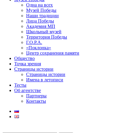
Одна на всех
Музей Победы
Наши традиции
Лица Победы
Академия МП
Школьный музей
Территория Победы
Г.О.Р.А.
«Поклонка»
Центр сохранения памяти
Общество
Точка зрения
Страницы истории
Страницы истории
Имена в летописи
Тесты
Об агентстве
Партнеры
Контакты