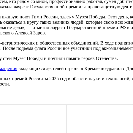
сем, кто рядом со мной, профессионально работая, сумел добить
казала лауреат Государственной премии за правозащитную деяте
и вживую поют Гимн России, здесь у Музея Победы. Этот день, к
ть оказаться в кругу таких великих людей, которые свою всю жи
лагие дела», — отметил лауреат Государственной премии РФ в о
вского Алексей Заров.
-патриотических и общественных объединений. В ходе поднятия
. После подъема флага России все участники под аккомпанемен
 стен Музея Победы и почтили память героев Отечества.
раждения
выдающихся деятелей страны в Кремле поздравил с Дн
нных премий России за 2025 год в области науки и технологий,
ости.