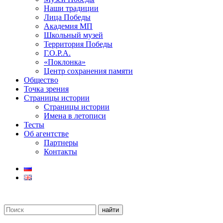
Наши традиции
Лица Победы
Академия МП
Школьный музей
Территория Победы
Г.О.Р.А.
«Поклонка»
Центр сохранения памяти
Общество
Точка зрения
Страницы истории
Страницы истории
Имена в летописи
Тесты
Об агентстве
Партнеры
Контакты