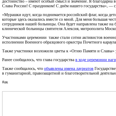
достоинство – имеют особый смысл и значение. Я благодарна в
Слава России! С праздником! С днём нашего государства», — с
«Мурашки идут, когда поднимается российский флаг, когда дет
которые здесь оказались вместе со мной. Для меня большая чес
сотрудников нашей больницы. Она будет направлена также на б
клинической больницы святителя Алексия, митрополита Моско
Участниками церемонии также стали сотни активистов военно
исполнении Военного образцового оркестра Почетного караула
Также участники возложили цветы к «Огню Памяти и Славы» у
Ранее сообщалось, что глава государства
в ходе церемонии наг
Также сообщалось, что
объявлены имена лауреатов
Государстве
в гуманитарной, правозащитной и благотворительной деятельн
#ак