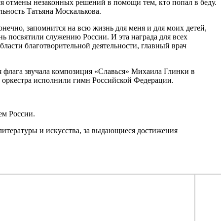
ся отмены незаконных решений в помощи тем, кто попал в беду.
льность Татьяна Москалькова.
онечно, запомнится на всю жизнь для меня и для моих детей,
знь посвятили служению России. И эта награда для всех
бласти благотворительной деятельности, главный врач
 флага звучала композиция «Славься» Михаила Глинки в
т оркестра исполнили гимн Российской Федерации.
ем России.
 литературы и искусства, за выдающиеся достижения