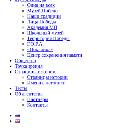
Одна на всех
Музей Победы
Наши традиции
Лица Победы
Академия МП
Школьный музей
Территория Победы
Г.О.Р.А.
«Поклонка»
Центр сохранения памяти
Общество
Точка зрения
Страницы истории
Страницы истории
Имена в летописи
Тесты
Об агентстве
Партнеры
Контакты