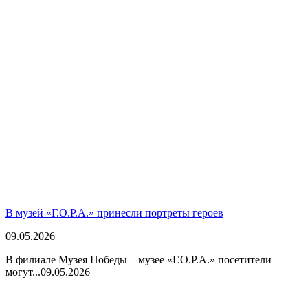
В музей «Г.О.Р.А.» принесли портреты героев
09.05.2026
В филиале Музея Победы – музее «Г.О.Р.А.» посетители
могут...
09.05.2026