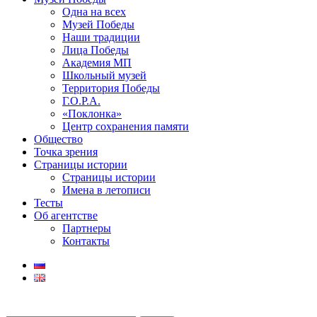
Одна на всех
Музей Победы
Наши традиции
Лица Победы
Академия МП
Школьный музей
Территория Победы
Г.О.Р.А.
«Поклонка»
Центр сохранения памяти
Общество
Точка зрения
Страницы истории
Страницы истории
Имена в летописи
Тесты
Об агентстве
Партнеры
Контакты