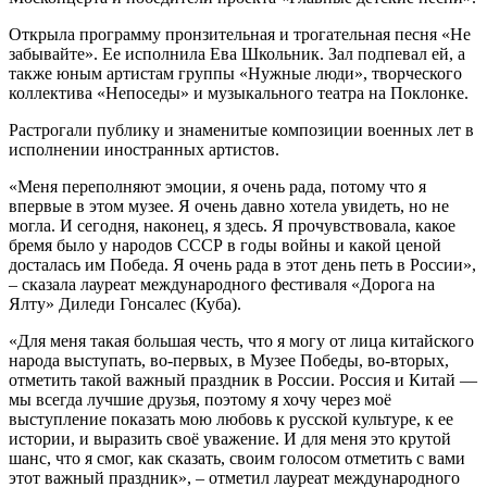
Открыла программу пронзительная и трогательная песня «Не
забывайте». Ее исполнила Ева Школьник. Зал подпевал ей, а
также юным артистам группы «Нужные люди», творческого
коллектива «Непоседы» и музыкального театра на Поклонке.
Растрогали публику и знаменитые композиции военных лет в
исполнении иностранных артистов.
«Меня переполняют эмоции, я очень рада, потому что я
впервые в этом музее. Я очень давно хотела увидеть, но не
могла. И сегодня, наконец, я здесь. Я прочувствовала, какое
бремя было у народов СССР в годы войны и какой ценой
досталась им Победа. Я очень рада в этот день петь в России»,
– сказала лауреат международного фестиваля «Дорога на
Ялту» Диледи Гонсалес (Куба).
«Для меня такая большая честь, что я могу от лица китайского
народа выступать, во-первых, в Музее Победы, во-вторых,
отметить такой важный праздник в России. Россия и Китай —
мы всегда лучшие друзья, поэтому я хочу через моё
выступление показать мою любовь к русской культуре, к ее
истории, и выразить своё уважение. И для меня это крутой
шанс, что я смог, как сказать, своим голосом отметить с вами
этот важный праздник», – отметил лауреат международного