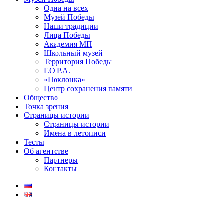
Одна на всех
Музей Победы
Наши традиции
Лица Победы
Академия МП
Школьный музей
Территория Победы
Г.О.Р.А.
«Поклонка»
Центр сохранения памяти
Общество
Точка зрения
Страницы истории
Страницы истории
Имена в летописи
Тесты
Об агентстве
Партнеры
Контакты