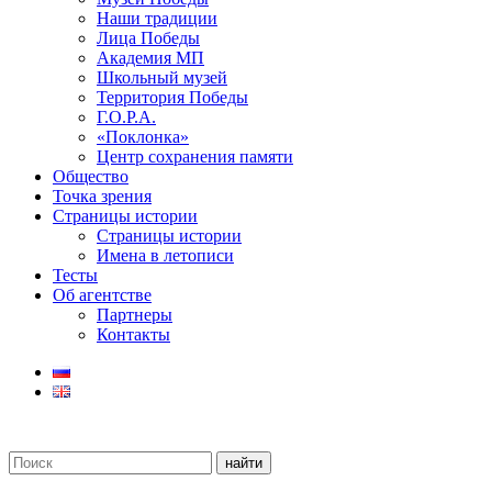
Наши традиции
Лица Победы
Академия МП
Школьный музей
Территория Победы
Г.О.Р.А.
«Поклонка»
Центр сохранения памяти
Общество
Точка зрения
Страницы истории
Страницы истории
Имена в летописи
Тесты
Об агентстве
Партнеры
Контакты