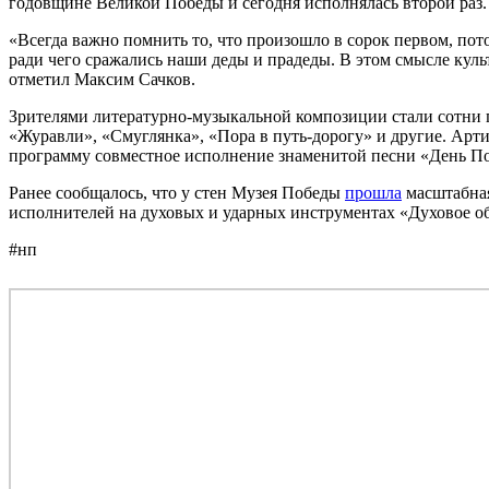
годовщине Великой Победы и сегодня исполнялась второй раз.
«Всегда важно помнить то, что произошло в сорок первом, пото
ради чего сражались наши деды и прадеды. В этом смысле кул
отметил Максим Сачков.
Зрителями литературно-музыкальной композиции стали сотни п
«Журавли», «Смуглянка», «Пора в путь-дорогу» и другие. Арт
программу совместное исполнение знаменитой песни «День П
Ранее сообщалось, что у стен Музея Победы
прошла
масштабная
исполнителей на духовых и ударных инструментах «Духовое о
#нп