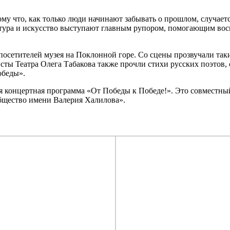
му что, как только люди начинают забывать о прошлом, случаетс
ьтура и искусство выступают главным рупором, помогающим вос
осетителей музея на Поклонной горе. Со сцены прозвучали таки
исты Театра Олега Табакова также прочли стихи русских поэтов
обеды».
 концертная программа «От Победы к Победе!». Это совместны
бщество имени Валерия Халилова».