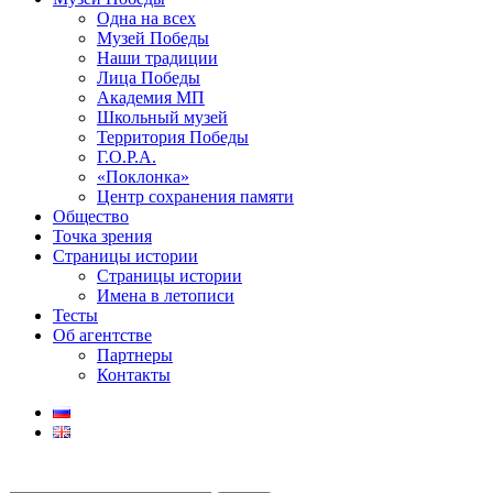
Одна на всех
Музей Победы
Наши традиции
Лица Победы
Академия МП
Школьный музей
Территория Победы
Г.О.Р.А.
«Поклонка»
Центр сохранения памяти
Общество
Точка зрения
Страницы истории
Страницы истории
Имена в летописи
Тесты
Об агентстве
Партнеры
Контакты