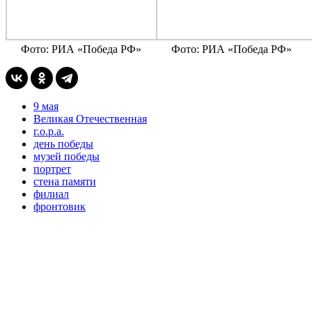
Фото: РИА «Победа РФ»
Фото: РИА «Победа РФ»
9 мая
Великая Отечественная
г.о.р.а.
день победы
музей победы
портрет
стена памяти
филиал
фронтовик