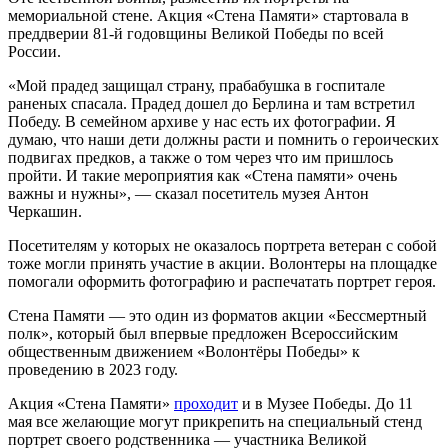
мемориальной стене. Акция «Стена Памяти» стартовала в
преддверии 81-й годовщины Великой Победы по всей
России.
«Мой прадед защищал страну, прабабушка в госпитале
раненых спасала. Прадед дошел до Берлина и там встретил
Победу. В семейном архиве у нас есть их фотографии. Я
думаю, что наши дети должны расти и помнить о героических
подвигах предков, а также о том через что им пришлось
пройти. И такие мероприятия как «Стена памяти» очень
важны и нужны», — сказал посетитель музея Антон
Черкашин.
Посетителям у которых не оказалось портрета ветеран с собой
тоже могли принять участие в акции. Волонтеры на площадке
помогали оформить фотографию и распечатать портрет героя.
Стена Памяти — это один из форматов акции «Бессмертный
полк», который был впервые предложен Всероссийским
общественным движением «Волонтёры Победы» к
проведению в 2023 году.
Акция «Стена Памяти»
проходит
и в Музее Победы. До 11
мая все желающие могут прикрепить на специальный стенд
портрет своего родственника — участника Великой