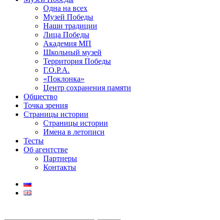
Одна на всех
Музей Победы
Наши традиции
Лица Победы
Академия МП
Школьный музей
Территория Победы
Г.О.Р.А.
«Поклонка»
Центр сохранения памяти
Общество
Точка зрения
Страницы истории
Страницы истории
Имена в летописи
Тесты
Об агентстве
Партнеры
Контакты