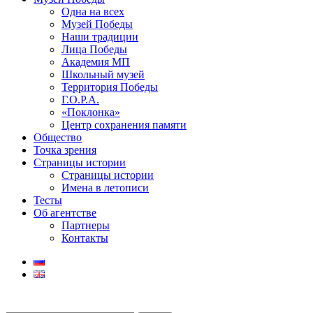
Одна на всех
Музей Победы
Наши традиции
Лица Победы
Академия МП
Школьный музей
Территория Победы
Г.О.Р.А.
«Поклонка»
Центр сохранения памяти
Общество
Точка зрения
Страницы истории
Страницы истории
Имена в летописи
Тесты
Об агентстве
Партнеры
Контакты