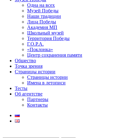
Одна на всех
Музей Победы
Наши традиции
Лица Победы
Академия МП
Школьный музей
Территория Победы
Г.О.Р.А.
«Поклонка»
Центр сохранения памяти
Общество
Точка зрения
Страницы истории
Страницы истории
Имена в летописи
Тесты
Об агентстве
Партнеры
Контакты