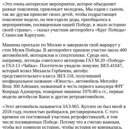
«Это очень интересное мероприятие, которое объединяет
разные поколения, привлекает молодежь. Мы ездим с сыном,
так же друзья привозят своих детей, чтобы подрастающее
поколение видело, на чем ездили деды, приобщалось к
мероприятиям, посвященным нашей Победе, и знало историю
своей страны», – сказал участник автопробега «Круг Победы»
Станислав Карпухин.
Машины проехали по Москве и завершили свой маршрут у
стен Музея Победы. В автопробеге приняли участие около 400
автомобилей, мотоциклов и спецтехники. Среди них,
например, легенды советского автопрома ГАЗ М-20 «Победа»
и ГАЗ-13 «Чайка». Посетители увидели лимузин ЗИЛ-41047,
который возил Михаила Горбачева, автобус
представительского класса ЗИЛ-118, получивший
неофициальное название «Юность», автомобиль Mercedez
Benz 300 Adenauer, названный в честь первого канцлера ФРГ
Конрада Адэнауера, пожарные машины 1970-80-х гг., первые
модели автобусов Ikarus и другие ретроавтомобили.
«Этот автомобиль называется ЗАЗ-965. Куплен он был мной в
2018 году, полностью разбирался, реставрировался. С того
времени он постоянный участник ретрофестивалей, в том
числе посвященных Победе. Потому что я считаю важным,
чтобы все помнили историю, чтобы история не коверкалась,