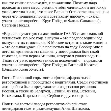
как это сейчас происходит, к сожалению. Поэтому надо
проводить такие мероприятия, чтобы мальчишки и девчонки
уже с детства знали, что такое Великая Отечественная война и
через что пришлось пройти советскому народу», – сказал
участник автопробега «Круг Победы» Фаиль Синакаев (г.
Сергиев Посад).
«В ралли я участвую на автомобиле ГАЗ-53 с самосвальной
установкой 1992-го года выпуска – это предпоследний год
выпуска этих самосвалов. В Москве встретить такие машины
– это большая удача. Она полностью на ходу. Вообще мне с
детства нравилась эта машина, у моего дядьки был такой
самосвал, и это первая машина, которую я учился водить.
Такая вот у нас преемственность поколений», – поделился
участник автопробега «Круг Победы» Виталий Касатов
(Владимирская область).
Гости Поклонной горы могли сфотографироваться с
ретротехникой и пообщаться с водителями. Среди участников
автопробега были представители из десятков регионов
России, а также из Беларуси, Латвии, Литвы, Эстонии,
Казахстана, Кыргызстана, Сербии и других стран.
Почетной гостьей парада ретроавтомобилей стала
легендарная теле- и радиоведущая Анна Шатилова.