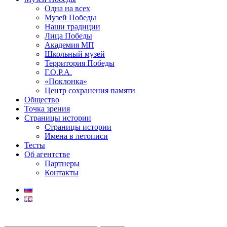
Одна на всех
Музей Победы
Наши традиции
Лица Победы
Академия МП
Школьный музей
Территория Победы
Г.О.Р.А.
«Поклонка»
Центр сохранения памяти
Общество
Точка зрения
Страницы истории
Страницы истории
Имена в летописи
Тесты
Об агентстве
Партнеры
Контакты