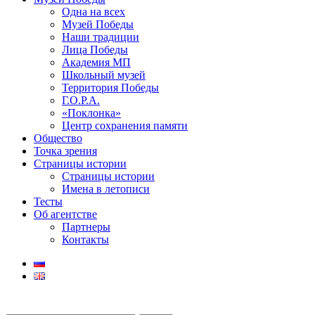
Одна на всех
Музей Победы
Наши традиции
Лица Победы
Академия МП
Школьный музей
Территория Победы
Г.О.Р.А.
«Поклонка»
Центр сохранения памяти
Общество
Точка зрения
Страницы истории
Страницы истории
Имена в летописи
Тесты
Об агентстве
Партнеры
Контакты