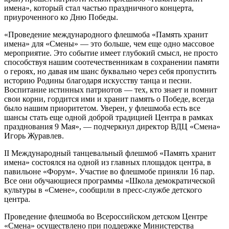
имена», который стал частью праздничного концерта,
приуроченного ко Дню Победы.
«Проведение международного флешмоба «Память хранит
имена» для «Смены» — это больше, чем еще одно массовое
мероприятие. Это событие имеет глубокий смысл, не просто
способствуя нашим соотечественникам в сохранении памяти
о героях, но давая им шанс буквально через себя пропустить
историю Родины благодаря искусству танца и песни.
Воспитание истинных патриотов — тех, кто знает и помнит
свои корни, гордится ими и хранит память о Победе, всегда
было нашим приоритетом. Уверен, у флешмоба есть все
шансы стать еще одной доброй традицией Центра в рамках
празднования 9 Мая», — подчеркнул директор ВДЦ «Смена»
Игорь Журавлев.
II Международный танцевальный флешмоб «Память хранит
имена» состоялся на одной из главных площадок центра, в
павильоне «Форум». Участие во флешмобе приняли 16 пар.
Все они обучающиеся программы «Школа демократической
культуры в «Смене», сообщили в пресс-службе детского
центра.
Проведение флешмоба во Всероссийском детском Центре
«Смена» осуществлено при поддержке Министерства