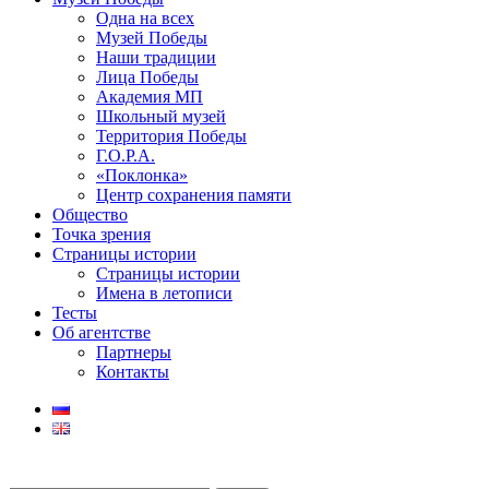
Одна на всех
Музей Победы
Наши традиции
Лица Победы
Академия МП
Школьный музей
Территория Победы
Г.О.Р.А.
«Поклонка»
Центр сохранения памяти
Общество
Точка зрения
Страницы истории
Страницы истории
Имена в летописи
Тесты
Об агентстве
Партнеры
Контакты