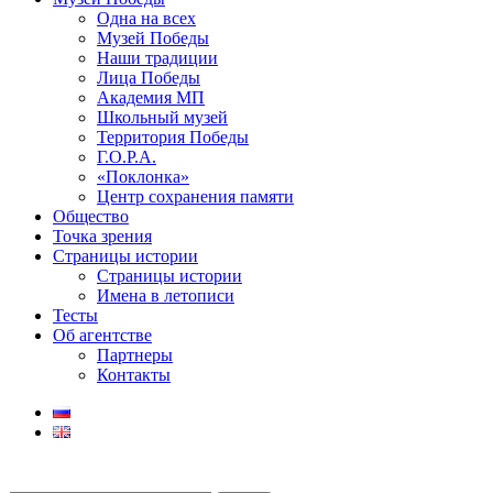
Одна на всех
Музей Победы
Наши традиции
Лица Победы
Академия МП
Школьный музей
Территория Победы
Г.О.Р.А.
«Поклонка»
Центр сохранения памяти
Общество
Точка зрения
Страницы истории
Страницы истории
Имена в летописи
Тесты
Об агентстве
Партнеры
Контакты