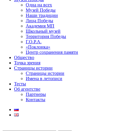
Одна на всех
Музей Победы
Наши традиции
Лица Победы
Академия МП
Школьный музей
Территория Победы
Г.О.Р.А.
«Поклонка»
Центр сохранения памяти
Общество
Точка зрения
Страницы истории
Страницы истории
Имена в летописи
Тесты
Об агентстве
Партнеры
Контакты