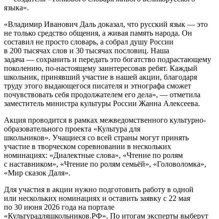
языка».
«Владимир Иванович Даль доказал, что русский язык — это
не только средство общения, а живая память народа. Он
составил не просто словарь, а собрал душу России
в 200 тысячах слов и 30 тысячах пословиц. Наша
задача — сохранить и передать это богатство подрастающему
поколению, по-настоящему заинтересовав ребят. Каждый
школьник, принявший участие в нашей акции, благодаря
труду этого выдающегося писателя и этнографа сможет
почувствовать себя продолжателем его дела», — отметила
заместитель министра культуры России Жанна Алексеева.
Акция проводится в рамках межведомственного культурно-
образовательного проекта «Культура для
школьников». Учащиеся со всей страны могут принять
участие в творческом соревновании в нескольких
номинациях: «Диалектные слова», «Чтение по ролям
с наставником», «Чтение по ролям семьёй», «Головоломка»,
«Мир сказок Даля».
Для участия в акции нужно подготовить работу в одной
или нескольких номинациях и оставить заявку с 22 мая
по 30 июня 2026 года на портале
«Культурадляшкольников.РФ». По итогам эксперты выберут