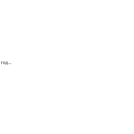
год...