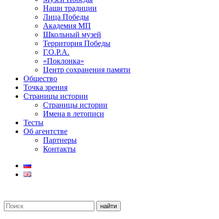
Наши традиции
Лица Победы
Академия МП
Школьный музей
Территория Победы
Г.О.Р.А.
«Поклонка»
Центр сохранения памяти
Общество
Точка зрения
Страницы истории
Страницы истории
Имена в летописи
Тесты
Об агентстве
Партнеры
Контакты