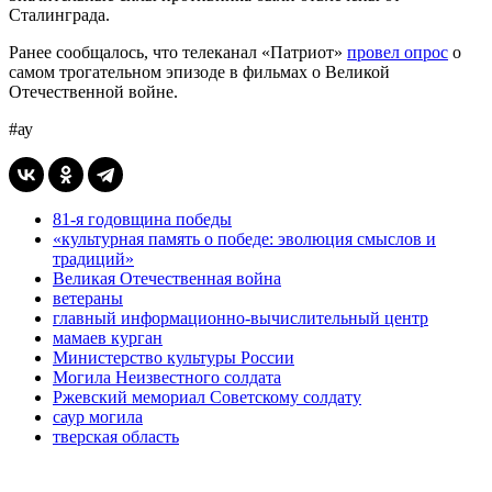
Сталинграда.
Ранее сообщалось, что телеканал «Патриот»
провел опрос
о
самом трогательном эпизоде в фильмах о Великой
Отечественной войне.
#ау
81-я годовщина победы
«культурная память о победе: эволюция смыслов и
традиций»
Великая Отечественная война
ветераны
главный информационно-вычислительный центр
мамаев курган
Министерство культуры России
Могила Неизвестного солдата
Ржевский мемориал Советскому солдату
саур могила
тверская область