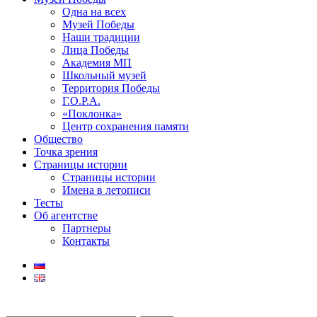
Одна на всех
Музей Победы
Наши традиции
Лица Победы
Академия МП
Школьный музей
Территория Победы
Г.О.Р.А.
«Поклонка»
Центр сохранения памяти
Общество
Точка зрения
Страницы истории
Страницы истории
Имена в летописи
Тесты
Об агентстве
Партнеры
Контакты