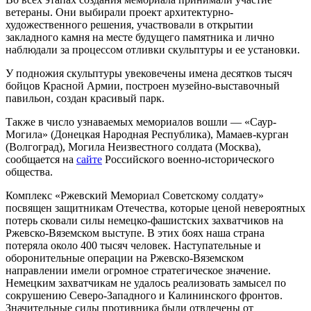
ветераны. Они выбирали проект архитектурно-
художественного решения, участвовали в открытии
закладного камня на месте будущего памятника и лично
наблюдали за процессом отливки скульптуры и ее установки.
У подножия скульптуры увековечены имена десятков тысяч
бойцов Красной Армии, построен музейно-выставочный
павильон, создан красивый парк.
Также в число узнаваемых мемориалов вошли — «Саур-
Могила» (Донецкая Народная Республика), Мамаев-курган
(Волгоград), Могила Неизвестного солдата (Москва),
сообщается на
сайте
Российского военно-исторического
общества.
Комплекс «Ржевский Мемориал Советскому солдату»
посвящен защитникам Отечества, которые ценой невероятных
потерь сковали силы немецко-фашистских захватчиков на
Ржевско-Вяземском выступе. В этих боях наша страна
потеряла около 400 тысяч человек. Наступательные и
оборонительные операции на Ржевско-Вяземском
направлении имели огромное стратегическое значение.
Немецким захватчикам не удалось реализовать замысел по
сокрушению Северо-Западного и Калининского фронтов.
Значительные силы противника были отвлечены от