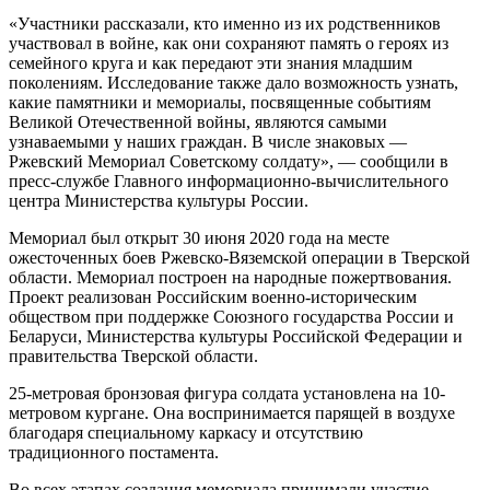
«Участники рассказали, кто именно из их родственников
участвовал в войне, как они сохраняют память о героях из
семейного круга и как передают эти знания младшим
поколениям. Исследование также дало возможность узнать,
какие памятники и мемориалы, посвященные событиям
Великой Отечественной войны, являются самыми
узнаваемыми у наших граждан. В числе знаковых —
Ржевский Мемориал Советскому солдату», — сообщили в
пресс-службе Главного информационно-вычислительного
центра Министерства культуры России.
Мемориал был открыт 30 июня 2020 года на месте
ожесточенных боев Ржевско-Вяземской операции в Тверской
области. Мемориал построен на народные пожертвования.
Проект реализован Российским военно-историческим
обществом при поддержке Союзного государства России и
Беларуси, Министерства культуры Российской Федерации и
правительства Тверской области.
25-метровая бронзовая фигура солдата установлена на 10-
метровом кургане. Она воспринимается парящей в воздухе
благодаря специальному каркасу и отсутствию
традиционного постамента.
Во всех этапах создания мемориала принимали участие