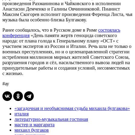
произведения Рахманинова и Чайковского в исполнении
Анастасии Демченко и Галины Овчинниковой. Пианист
Максим Скогорев исполнит произведения Ференца Листа, чья
музыка была особенно близка Булгакову.
Ранее сообщалось, что в Русском доме в Риме
состоялась
конференция
«День памяти жертв геноцида советского
народа: от плана голода к Генеральному плану «ОСТ» с
участием экспертов из России и Италии. Речь шла не только о
военных преступлениях, но и о целенаправленной стратегии
истребления миллионов мирных жителей Советского Союза,
разрушения городов и сёл, насильственного вывоза людей на
принудительные работы и создания условий, несовместимых
с жизнью.
#ау
«загадочная и необъяснимая судьба михаила булгакова»
италия
литературно-музыкальная гостиная
мастер и маргарита
михаил булгаков