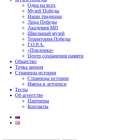
Одна на всех
Музей Победы
Наши традиции
Лица Победы
Академия МП
Школьный музей
Территория Победы
Г.О.Р.А.
«Поклонка»
Центр сохранения памяти
Общество
Точка зрения
Страницы истории
Страницы истории
Имена в летописи
Тесты
Об агентстве
Партнеры
Контакты