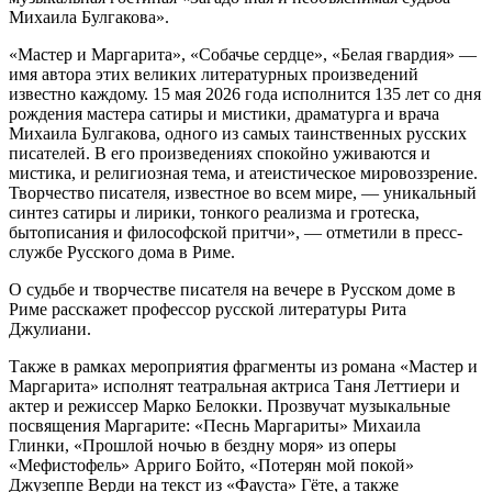
Михаила Булгакова».
«Мастер и Маргарита», «Собачье сердце», «Белая гвардия» —
имя автора этих великих литературных произведений
известно каждому. 15 мая 2026 года исполнится 135 лет со дня
рождения мастера сатиры и мистики, драматурга и врача
Михаила Булгакова, одного из самых таинственных русских
писателей. В его произведениях спокойно уживаются и
мистика, и религиозная тема, и атеистическое мировоззрение.
Творчество писателя, известное во всем мире, — уникальный
синтез сатиры и лирики, тонкого реализма и гротеска,
бытописания и философской притчи», — отметили в пресс-
службе Русского дома в Риме.
О судьбе и творчестве писателя на вечере в Русском доме в
Риме расскажет профессор русской литературы Рита
Джулиани.
Также в рамках мероприятия фрагменты из романа «Мастер и
Маргарита» исполнят театральная актриса Таня Леттиери и
актер и режиссер Марко Белокки. Прозвучат музыкальные
посвящения Маргарите: «Песнь Маргариты» Михаила
Глинки, «Прошлой ночью в бездну моря» из оперы
«Мефистофель» Арриго Бойто, «Потерян мой покой»
Джузеппе Верди на текст из «Фауста» Гёте, а также