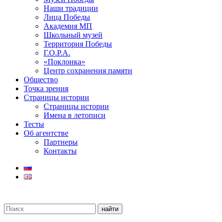
Наши традиции
Лица Победы
Академия МП
Школьный музей
Территория Победы
Г.О.Р.А.
«Поклонка»
Центр сохранения памяти
Общество
Точка зрения
Страницы истории
Страницы истории
Имена в летописи
Тесты
Об агентстве
Партнеры
Контакты