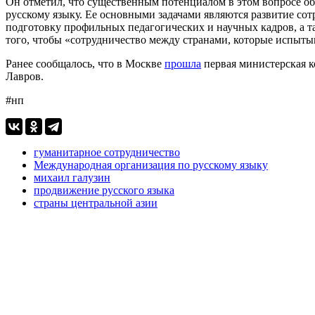
Он отметил, что существенным потенциалом в этом вопросе о
русскому языку. Ее основными задачами являются развитие сот
подготовку профильных педагогических и научных кадров, а та
того, чтобы «сотрудничество между странами, которые испыты
Ранее сообщалось, что в Москве
прошла
первая министерская 
Лавров.
#нп
гуманитарное сотрудничество
Международная организация по русскому языку
михаил галузин
продвижение русского языка
страны центральной азии