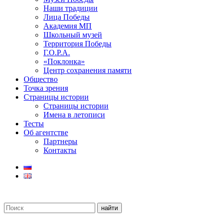
Наши традиции
Лица Победы
Академия МП
Школьный музей
Территория Победы
Г.О.Р.А.
«Поклонка»
Центр сохранения памяти
Общество
Точка зрения
Страницы истории
Страницы истории
Имена в летописи
Тесты
Об агентстве
Партнеры
Контакты