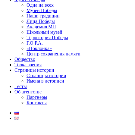
Одна на всех
Музей Победы
Наши традиции
Лица Победы
Академия МП
Школьный музей
Территория Победы
Г.О.Р.А.
«Поклонка»
Центр сохранения памяти
Общество
Точка зрения
Страницы истории
Страницы истории
Имена в летописи
Тесты
Об агентстве
Партнеры
Контакты