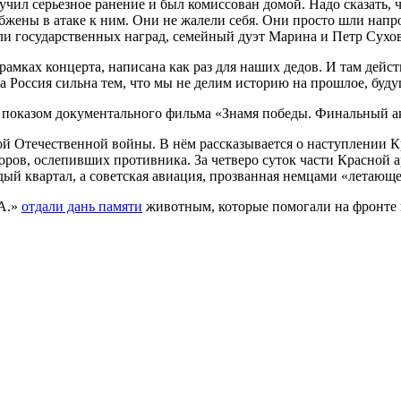
учил серьезное ранение и был комиссован домой. Надо сказать, 
абжены в атаке к ним. Они не жалели себя. Они просто шли нап
ли государственных наград, семейный дуэт Марина и Петр Сухо
амках концерта, написана как раз для наших дедов. И там дейс
 Россия сильна тем, что мы не делим историю на прошлое, буду
ь показом документального фильма «Знамя победы. Финальный а
Отечественной войны. В нём рассказывается о наступлении Кра
ов, ослепивших противника. За четверо суток части Красной а
й квартал, а советская авиация, прозванная немцами «летающе
.А.»
отдали дань памяти
животным, которые помогали на фронте 