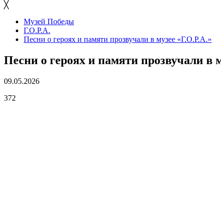
╳
Музей Победы
Г.О.Р.А.
Песни о героях и памяти прозвучали в музее «Г.О.Р.А.»
Песни о героях и памяти прозвучали в м
09.05.2026
372