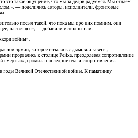
что это такое ощущение, что мы за дедов радуемся. Мы отдаем
ролом.», — поделились авторы, исполнители, фронтовые
вы.
твительно посыл такой, что пока мы про них помним, они
щее, настоящее», — добавили исполнители.
ккорд войны».
сной армии, которое началось с дымовой завесы,
рмии прорвались к столице Рейха, преодолевая сопротивление
й смертью», громила последние очаги сопротивления.
в годы Великой Отечественной войны. К памятнику