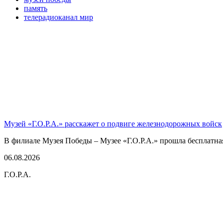
память
телерадиоканал мир
Музей «Г.О.Р.А.» расскажет о подвиге железнодорожных войск
В филиале Музея Победы – Музее «Г.О.Р.А.» прошла бесплатна
06.08.2026
Г.О.Р.А.