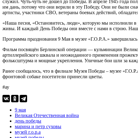
служил. Чуть-чуть не дошел до Победы. В апреле 1945 года пол
им дань, потому что они верили в эту Победу. Они не были сн
артисты, участники СВО, ветераны боевых действий, обладате
«Наша песня, «Остановитесь, люди», которую мы исполнили в р
живы. И каждый День Победы они вместе с нами в строю. Наша
Программа празднования 9 Мая в музее «Г.О.Р.А.» завершилас
Фильм посвящён Берлинской операции — кульминации Великой 
артиллерийского шквала и неожиданного применения прожектор
фольксштурма и мощные укрепления. Уличные бои шли за кажды
Ранее сообщалось, что в филиале Музея Победы – музее «Г.О.Р
фронтовой собаке посетители принесли цветы.
#ау
9 мая
Великая Отечественная война
день победы
марина и петр суховы
музей г.о.р.а
музей победы