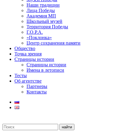
Наши традиции
Лица Победы
Академия МП
Школьный музей
Территория Победы
Г.О.Р.А.
«Поклонка»
Центр сохранения памяти
Общество
Точка зрения
Страницы истории
Страницы истории
Имена в летописи
Тесты
Об агентстве
Партнеры
Контакты