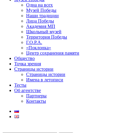
Одна на всех
Музей Победы
Наши традиции
Лица Победы
Академия МП
Школьный музей
Территория Победы
Г.О.Р.А.
«Поклонка»
Центр сохранения памяти
Общество
Точка зрения
Страницы истории
Страницы истории
Имена в летописи
Тесты
Об агентстве
Партнеры
Контакты