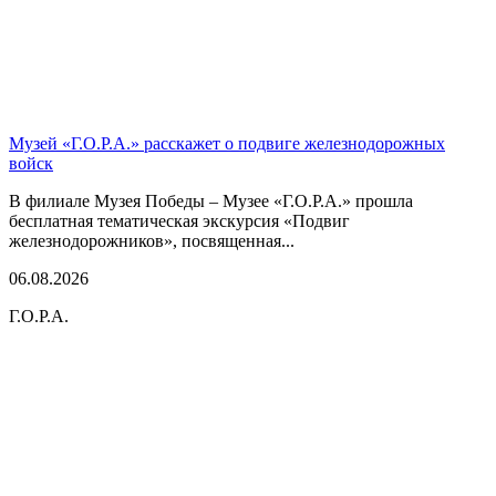
Музей «Г.О.Р.А.» расскажет о подвиге железнодорожных
войск
В филиале Музея Победы – Музее «Г.О.Р.А.» прошла
бесплатная тематическая экскурсия «Подвиг
железнодорожников», посвященная...
06.08.2026
Г.О.Р.А.