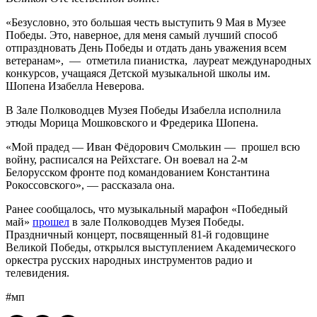
«Безусловно, это большая честь выступить 9 Мая в Музее
Победы. Это, наверное, для меня самый лучший способ
отпраздновать День Победы и отдать дань уважения всем
ветеранам», — отметила пианистка, лауреат международных
конкурсов, учащаяся Детской музыкальной школы им.
Шопена Изабелла Неверова.
В Зале Полководцев Музея Победы Изабелла исполнила
этюды Морица Мошковского и Фредерика Шопена.
«Мой прадед — Иван Фёдорович Смолькин — прошел всю
войну, расписался на Рейхстаге. Он воевал на 2-м
Белорусском фронте под командованием Константина
Рокоссовского», — рассказала она.
Ранее сообщалось, что музыкальный марафон «Победный
май»
прошел
в зале Полководцев Музея Победы.
Праздничный концерт, посвященный 81-й годовщине
Великой Победы, открылся выступлением Академического
оркестра русских народных инструментов радио и
телевидения.
#мп