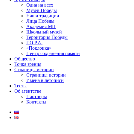
Одна на всех
Музей Победы
Наши традиции
Лица Победы
Академия МП
Школьный музей
Территория Победы
Г.О.Р.А.
«Поклонка»
Центр сохранения памяти
Общество
Точка зрения
Страницы истории
Страницы истории
Имена в летописи
Тесты
Об агентстве
Партнеры
Контакты