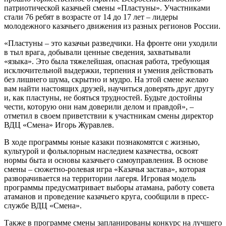
патриотической казачьей смены «Пластуны». Участниками
стали 76 ребят в возрасте от 14 до 17 лет – лидеры
молодежного казачьего движения из разных регионов России.
«Пластуны – это казачьи разведчики. На фронте они уходили
в тыл врага, добывали ценные сведения, захватывали
«языка». Это была тяжелейшая, опасная работа, требующая
исключительной выдержки, терпения и умения действовать
без лишнего шума, скрытно и мудро. На этой смене желаю
вам найти настоящих друзей, научиться доверять друг другу
и, как пластуны, не бояться трудностей. Будьте достойны
чести, которую они нам доверили делом и правдой», –
отметил в своем приветствии к участникам смены директор
ВДЦ «Смена» Игорь Журавлев.
В ходе программы юные казаки познакомятся с жизнью,
культурой и фольклорным наследием казачества, освоят
нормы быта и основы казачьего самоуправления. В основе
смены – сюжетно-ролевая игра «Казачья застава», которая
разворачивается на территории лагеря. Игровая модель
программы предусматривает выборы атамана, работу совета
атаманов и проведение казачьего круга, сообщили в пресс-
службе ВДЦ «Смена».
Также в программе смены запланированы конкурс на лучшего