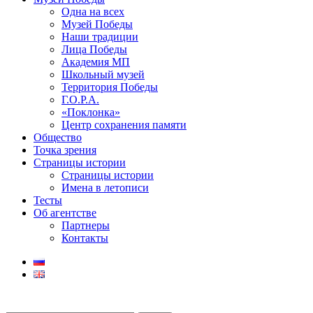
Одна на всех
Музей Победы
Наши традиции
Лица Победы
Академия МП
Школьный музей
Территория Победы
Г.О.Р.А.
«Поклонка»
Центр сохранения памяти
Общество
Точка зрения
Страницы истории
Страницы истории
Имена в летописи
Тесты
Об агентстве
Партнеры
Контакты