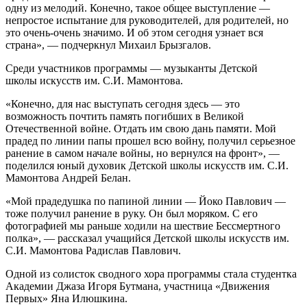
одну из мелодий. Конечно, такое общее выступление —
непростое испытание для руководителей, для родителей, но
это очень-очень значимо. И об этом сегодня узнает вся
страна», — подчеркнул Михаил Брызгалов.
Среди участников программы — музыканты Детской
школы искусств им. С.И. Мамонтова.
«Конечно, для нас выступать сегодня здесь — это
возможность почтить память погибших в Великой
Отечественной войне. Отдать им свою дань памяти. Мой
прадед по линии папы прошел всю войну, получил серьезное
ранение в самом начале войны, но вернулся на фронт», —
поделился юный духовик Детской школы искусств им. С.И.
Мамонтова Андрей Белан.
«Мой прадедушка по папиной линии — Йоко Павлович —
тоже получил ранение в руку. Он был моряком. С его
фотографией мы раньше ходили на шествие Бессмертного
полка», — рассказал учащийся Детской школы искусств им.
С.И. Мамонтова Радислав Павлович.
Одной из солисток сводного хора программы стала студентка
Академии Джаза Игоря Бутмана, участница «Движения
Первых» Яна Илюшкина.