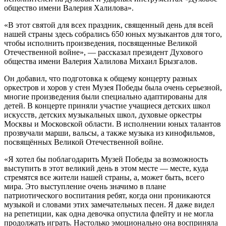
общество имени Валерия Халилова».
«В этот святой для всех праздник, священный день для всей
нашей страны здесь собрались 650 юных музыкантов для того,
чтобы исполнить произведения, посвященные Великой
Отечественной войне», — рассказал президент Духового
общества имени Валерия Халилова Михаил Брызгалов.
Он добавил, что подготовка к общему концерту разных
оркестров и хоров у стен Музея Победы была очень серьезной,
многие произведения были специально адаптированы для
детей. В концерте приняли участие учащиеся детских школ
искусств, детских музыкальных школ, духовые оркестры
Москвы и Московской области. В исполнении юных талантов
прозвучали марши, вальсы, а также музыка из кинофильмов,
посвящённых Великой Отечественной войне.
«Я хотел бы поблагодарить Музей Победы за возможность
выступить в этот великий день в этом месте — месте, куда
стремятся все жители нашей страны, а, может быть, всего
мира. Это выступление очень значимо в плане
патриотического воспитания ребят, когда они проникаются
музыкой и словами этих замечательных песен. Я даже видел
на репетиции, как одна девочка опустила флейту и не могла
продолжать играть. Настолько эмоционально она восприняла