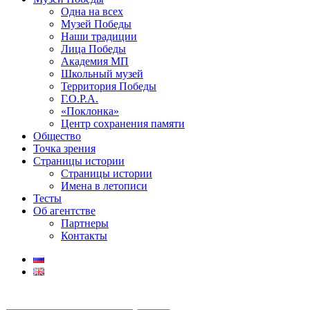
Одна на всех
Музей Победы
Наши традиции
Лица Победы
Академия МП
Школьный музей
Территория Победы
Г.О.Р.А.
«Поклонка»
Центр сохранения памяти
Общество
Точка зрения
Страницы истории
Страницы истории
Имена в летописи
Тесты
Об агентстве
Партнеры
Контакты