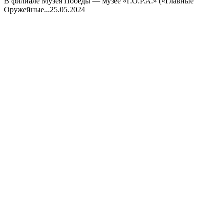
В филиале Музея Победы — музее «Г.О.Р.А.» («Главные
Оружейные...
25.05.2024