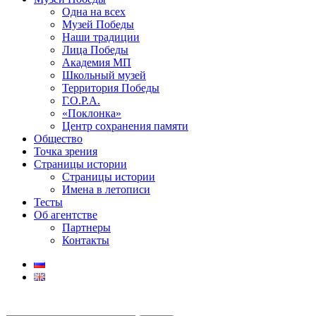
Одна на всех
Музей Победы
Наши традиции
Лица Победы
Академия МП
Школьный музей
Территория Победы
Г.О.Р.А.
«Поклонка»
Центр сохранения памяти
Общество
Точка зрения
Страницы истории
Страницы истории
Имена в летописи
Тесты
Об агентстве
Партнеры
Контакты