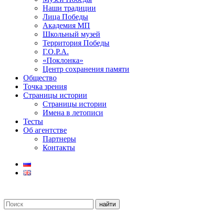
Наши традиции
Лица Победы
Академия МП
Школьный музей
Территория Победы
Г.О.Р.А.
«Поклонка»
Центр сохранения памяти
Общество
Точка зрения
Страницы истории
Страницы истории
Имена в летописи
Тесты
Об агентстве
Партнеры
Контакты